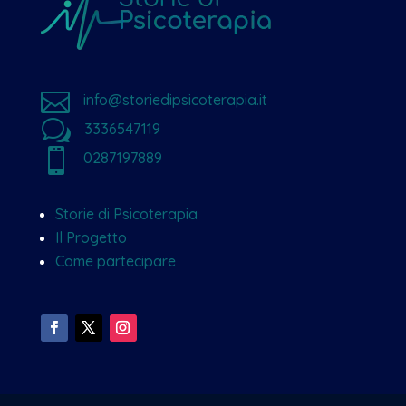

info@storiedipsicoterapia.it
w
3336547119

0287197889
Storie di Psicoterapia
Il Progetto
Come partecipare