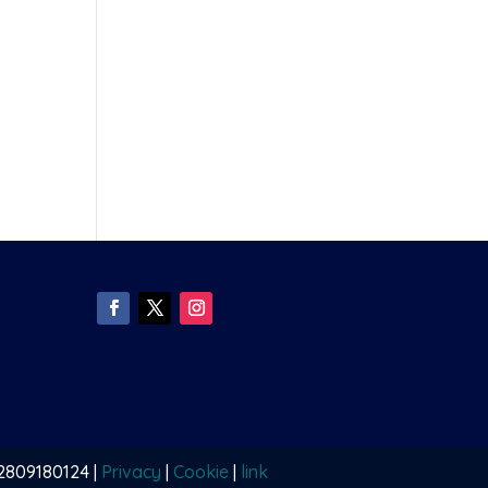
02809180124 |
Privacy
|
Cookie
|
link