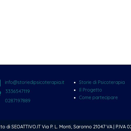

info@storiedipsicoterapia.it
Storie di Psicoterapia
Il Progetto
w
3336547119
Come partecipare

0287197889
to di SEOATTIVO.IT Via P. L. Monti, Saronno 21047 VA | P.IVA 