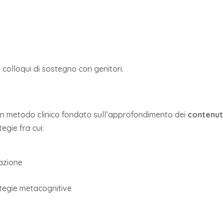
colloqui di sostegno con genitori.
n metodo clinico fondato sull’approfondimento dei
contenut
egie fra cui:
zazione
rategie metacognitive