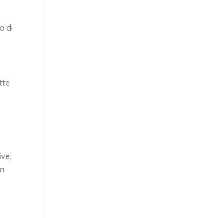
o di
tte
ive,
in