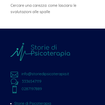
Cercare una carezza: come lasciarsi le
svalutazioni alle spalle

info@storiedipsicoterapia.it
w
3336547119

0287197889
Storie di Psicoterapia