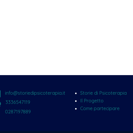

info@storiedipsicoterapia.it
Storie di Psicoterapia
Il Progetto
w
3336547119
Come partecipare

0287197889