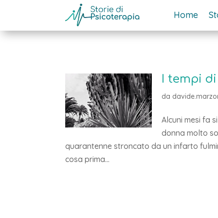
Home
St
I tempi d
da
davide.marzor
Alcuni mesi fa 
donna molto sof
quarantenne stroncato da un infarto fulmi
cosa prima...