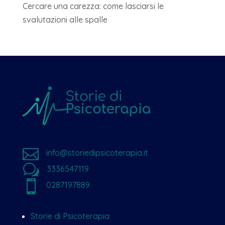
Cercare una carezza: come lasciarsi le
svalutazioni alle spalle

info@storiedipsicoterapia.it
w
3336547119

0287197889
Storie di Psicoterapia