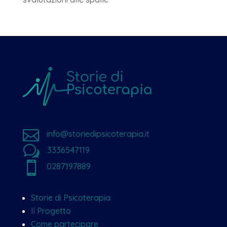

info@storiedipsicoterapia.it
w
3336547119

0287197889
Storie di Psicoterapia
Il Progetto
Come partecipare