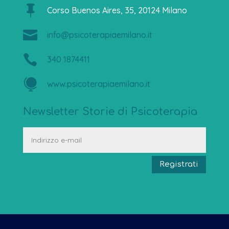

Corso Buenos Aires, 35, 20124 Milano

info@psicoterapiaemilano.it

340 1874411

www.psicoterapiaemilano.it
Newsletter Storie di Psicoterapia
Registrati