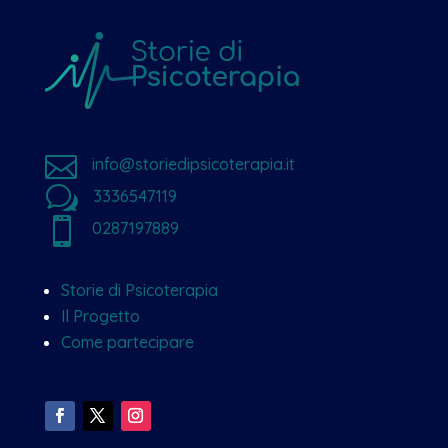

info@storiedipsicoterapia.it
w
3336547119

0287197889
Storie di Psicoterapia
Il Progetto
Come partecipare